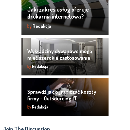
Jaki zakres usług oferuje
drukarnia internetowa?
by
Redakcja
Wykładziny dywanowe mogą
mieć szerokie zastosowanie
by
Redakcja
Sprawdź jak ograniczać koszty
firmy – Outsourcing IT
by
Redakcja
Join The Discussion