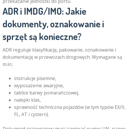
przekazanie jednostki do portu.
ADR i IMDG/IMO: Jakie
dokumenty, oznakowanie i
sprzęt są konieczne?
ADR reguluje klasyfikację, pakowanie, oznakowanie i
dokumentację w przewozach drogowych. Wymagane są
m.in.:
instrukcje pisemne,
wyposażenie awaryjne,
tablice barwy pomarańczowej,
nalepki klas,
sprawność techniczna pojazdów (w tym typów EX/II,
FL, AT i cystern).
Dokument przewozowy musi zawierać numer UN, nazwę