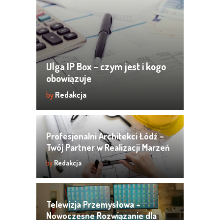
Ulga IP Box – czym jest i kogo
obowiązuje
by
Redakcja
Profesjonalni Architekci Łódź –
Twój Partner w Realizacji Marzeń
o Pięknej Przestrzeni
by
Redakcja
Telewizja Przemysłowa –
Nowoczesne Rozwiązanie dla