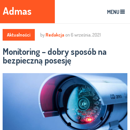
Admas
MENU
Aktualności
by
Redakcja
on
6 września, 2021
Monitoring – dobry sposób na
bezpieczną posesję