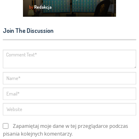
Firm i Instytucji
by
Redakcja
Join The Discussion
Zapamiętaj moje dane w tej przeglądarce podczas
pisania kolejnych komentarzy.