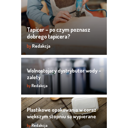
Tapicer – po czym poznasz
dobrego tapicera?
by
Redakcja
Wolnostojący dystrybutor wody –
zalety
by
Redakcja
Plastikowe opakowania w coraz
większym stopniu są wypierane
przez ekologiczne i
by
Redakcja