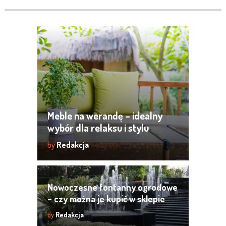
Meble na werandę – idealny
wybór dla relaksu i stylu
by
Redakcja
Nowoczesne fontanny ogrodowe
– czy można je kupić w sklepie
internetowym?
by
Redakcja