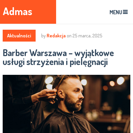
Admas
MENU
Aktualności
by
Redakcja
on
25 marca, 2025
Barber Warszawa – wyjątkowe
usługi strzyżenia i pielęgnacji