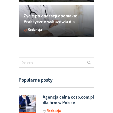
Życie po operacji oponiaka:
Praktyczne wskazówki dla
pacjentów
by
Redakcja
Popularne posty
Agencja celna ccsp.com.pl
dla firm w Polsce
by
Redakcja