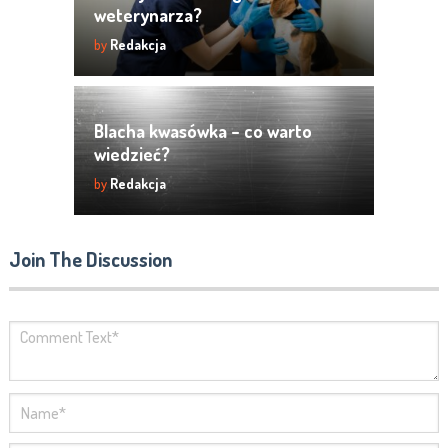
weterynarza?
by
Redakcja
Blacha kwasówka – co warto
wiedzieć?
by
Redakcja
Join The Discussion