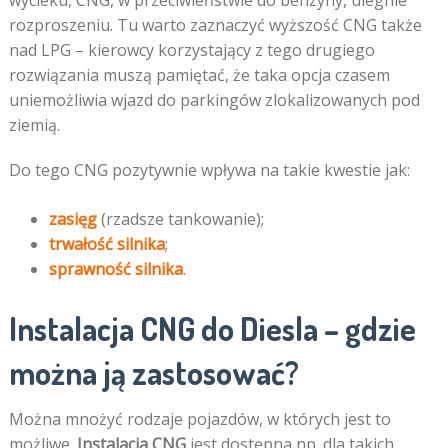
wycieku, CNG, w przeciwieństwie do benzyny, ulegnie
rozproszeniu. Tu warto zaznaczyć wyższość CNG także
nad LPG – kierowcy korzystający z tego drugiego
rozwiązania muszą pamiętać, że taka opcja czasem
uniemożliwia wjazd do parkingów zlokalizowanych pod
ziemią.
Do tego CNG pozytywnie wpływa na takie kwestie jak:
zasięg
(rzadsze tankowanie);
trwałość silnika
;
sprawność silnika
.
Instalacja CNG do Diesla – gdzie
można ją zastosować?
Można mnożyć rodzaje pojazdów, w których jest to
możliwe.
Instalacja CNG
jest dostępna np. dla takich