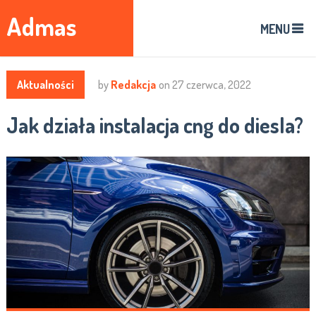
Admas
MENU
Aktualności
by
Redakcja
on
27 czerwca, 2022
Jak działa instalacja cng do diesla?