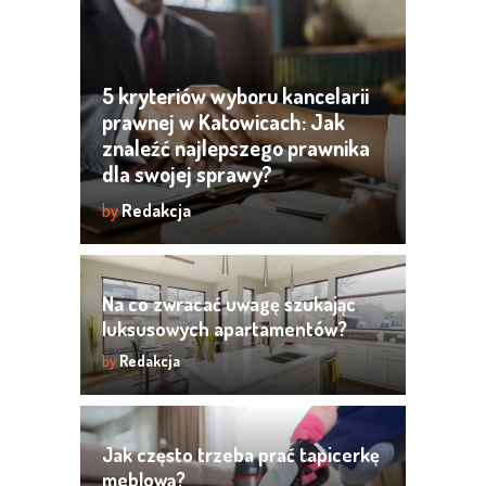
5 kryteriów wyboru kancelarii
prawnej w Katowicach: Jak
znaleźć najlepszego prawnika
dla swojej sprawy?
by
Redakcja
Na co zwracać uwagę szukając
luksusowych apartamentów?
by
Redakcja
Jak często trzeba prać tapicerkę
meblową?