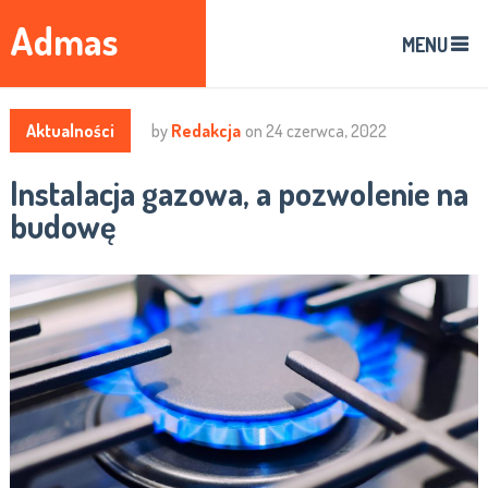
Admas
MENU
Aktualności
by
Redakcja
on
24 czerwca, 2022
Instalacja gazowa, a pozwolenie na
budowę