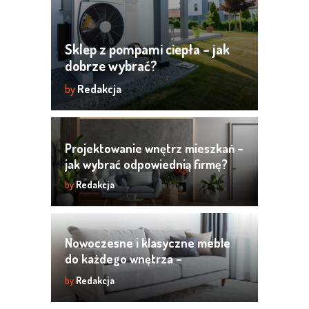
Sklep z pompami ciepła – jak
dobrze wybrać?
by
Redakcja
Projektowanie wnętrz mieszkań –
jak wybrać odpowiednią firmę?
by
Redakcja
Nowoczesne i klasyczne meble
do każdego wnętrza –
praktyczne inspiracje
by
Redakcja