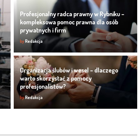
Profesjonalny radca prawny w Rybniku –
kompleksowa pomoc prawna dla osób
prywatnych i firm
by
Redakcja
Organizacja ślubów i wesel – dlaczego
warto skorzystać z pomocy
profesjonalistów?
by
Redakcja