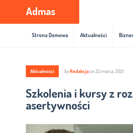
Admas
Strona Domowa
Aktualności
Bizne
Aktualności
by
Redakcja
on
22 marca, 2021
Szkolenia i kursy z ro
asertywności