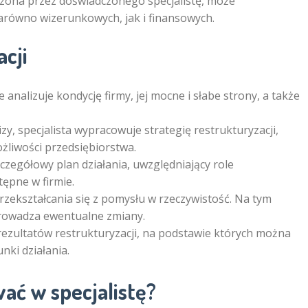
dzona przez doświadczonego specjalistę, może
równo wizerunkowych, jak i finansowych.
cji
ie analizuje kondycję firmy, jej mocne i słabe strony, a także
zy, specjalista wypracowuje strategię restrukturyzacji,
żliwości przedsiębiorstwa.
zczegółowy plan działania, uwzględniający role
ępne w firmie.
zekształcania się z pomysłu w rzeczywistość. Na tym
prowadza ewentualne zmiany.
rezultatów restrukturyzacji, na podstawie których można
nki działania.
ać w specjalistę?