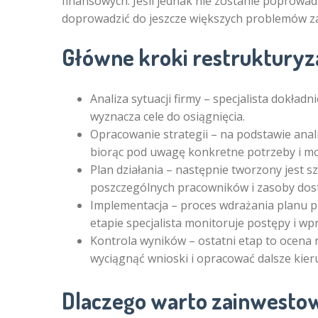
finansowych. Jeśli jednak nie zostanie poprowa
doprowadzić do jeszcze większych problemów za
Główne kroki restrukturyza
Analiza sytuacji firmy – specjalista dokładn
wyznacza cele do osiągnięcia.
Opracowanie strategii – na podstawie anali
biorąc pod uwagę konkretne potrzeby i mo
Plan działania – następnie tworzony jest s
poszczególnych pracowników i zasoby dost
Implementacja – proces wdrażania planu pr
etapie specjalista monitoruje postępy i w
Kontrola wyników – ostatni etap to ocena 
wyciągnąć wnioski i opracować dalsze kieru
Dlaczego warto zainwestow