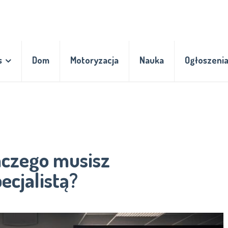
s
Dom
Motoryzacja
Nauka
Ogłoszeni
aczego musisz
ecjalistą?