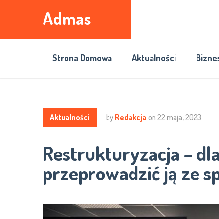
Admas
Strona Domowa
Aktualności
Bizne
Aktualności
by
Redakcja
on
22 maja, 2023
Restrukturyzacja – dl
przeprowadzić ją ze sp