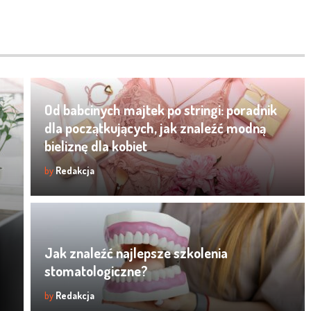
Od babcinych majtek po stringi: poradnik
dla początkujących, jak znaleźć modną
bieliznę dla kobiet
by
Redakcja
Jak znaleźć najlepsze szkolenia
stomatologiczne?
by
Redakcja