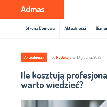
Admas
Strona Domowa
Aktualności
Bizne
Aktualności
by
Redakcja
on
13 grudnia, 2023
Ile kosztują profesjon
warto wiedzieć?