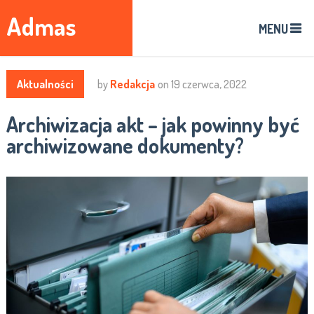
Admas
MENU
Aktualności
by
Redakcja
on
19 czerwca, 2022
Archiwizacja akt – jak powinny być
archiwizowane dokumenty?