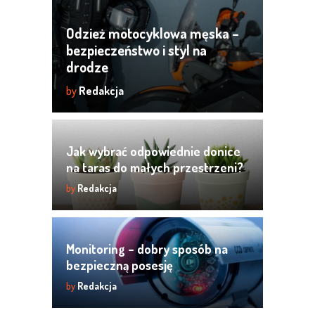
Odzież motocyklowa męska –
bezpieczeństwo i styl na
drodze
by
Redakcja
Jak wybrać odpowiednie donice
na taras do małych przestrzeni?
by
Redakcja
Monitoring – dobry sposób na
bezpieczną posesję
by
Redakcja