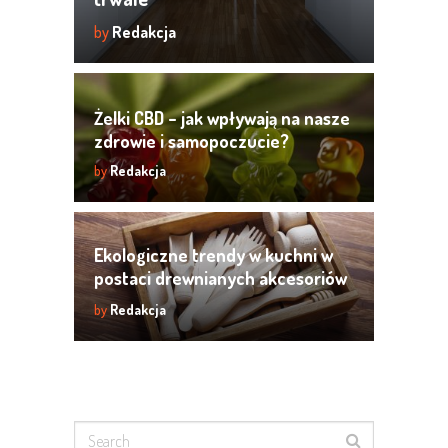
by
Redakcja
Żelki CBD – jak wpływają na nasze
zdrowie i samopoczucie?
by
Redakcja
Ekologiczne trendy w kuchni w
postaci drewnianych akcesoriów
kuchennych
by
Redakcja