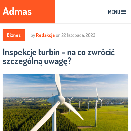
Admas
MENU
Biznes
by
Redakcja
on
22 listopada, 2023
Inspekcje turbin – na co zwrócić
szczególną uwagę?