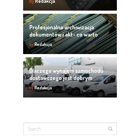
by
Redakcja
Profesjonalna archiwizacja
dokumentów i akt- co warto
wiedzieć?
by
Redakcja
Dlaczego wynajem samochodu
dostawczego jest dobrym
rozwiązaniem dla firmy?
by
Redakcja