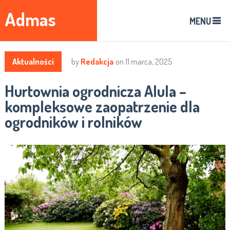
Admas
MENU
Aktualności
by
Redakcja
on
11 marca, 2025
Hurtownia ogrodnicza Alula –
kompleksowe zaopatrzenie dla
ogrodników i rolników